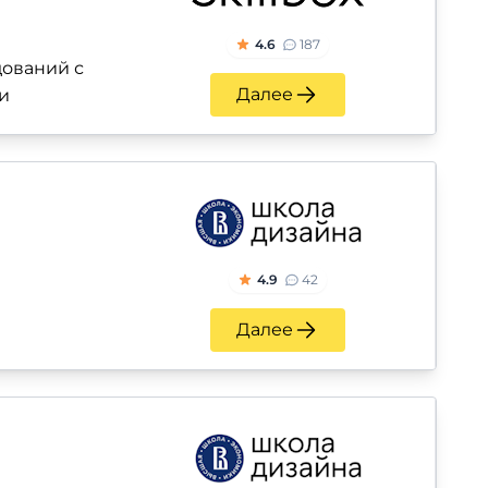
4.6
187
ований с
Далее
и
4.9
42
Далее