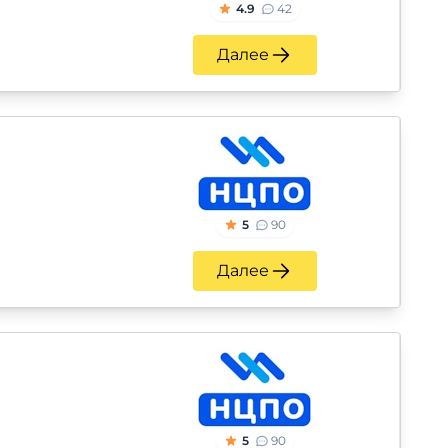
4.9
42
Далее
5
90
Далее
5
90