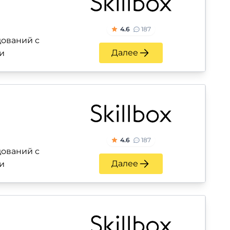
4.6
187
ований с
Далее
и
4.6
187
ований с
Далее
и