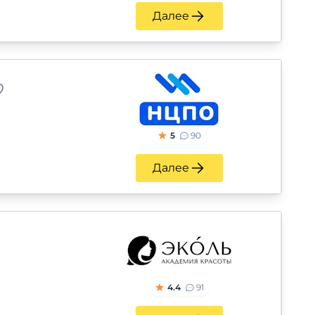
Далее
5
90
Далее
4.4
91