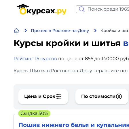
Нейросеть и ИИ
Прочее в Ростове-на-Дону
Кройка и шит
Программирование
Курсы кройки и шитья
в
Бизнес и финансы
Рейтинг 15 курсов
по цене от 856 до 140000 ру
Дизайн
Курсы Шитья в Ростове-на-Дону - сравните по 
Аналитика
Видео, фото, аудио
Цена и Срок
По стоимости
Маркетинг
Скидка 50%
Иностранный язык
Пошив нижнего белья и купальни