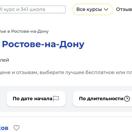
Все курсы
Отзыв
Все курсы Нейросеть и ИИ
Курсы по искусственному интеллекту
ье в Ростове-на-Дону
Курсы по нейросетям
 Ростове-на-Дону
Бесплатно
блей
цене и отзывам, выберите лучшее бесплатное или пл
По дате начала
По длительности
ков