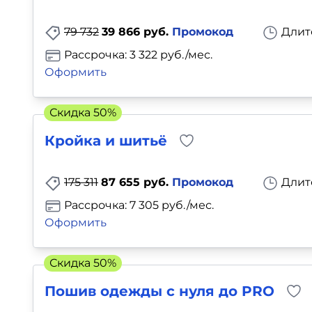
Для детей
79 732
39 866 руб.
Промокод
Длит
Красота, здоровье, фитнес
Рассрочка: 3 322 руб./мес.
Оформить
Психология и саморазвитие
Скидка 50%
Прочее
Кройка и шитьё
Репетиторы
175 311
87 655 руб.
Промокод
Длит
Тесты на профориентацию
Рассрочка: 7 305 руб./мес.
Оформить
Скидка 50%
Пошив одежды с нуля до PRO