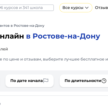
Все курсы
Отзыв
Все курсы Нейросеть и ИИ
Курсы по искусственному интеллекту
антов в Ростове-на-Дону
Курсы по нейросетям
онлайн
в Ростове-на-Дону
Бесплатно
блей
е по цене и отзывам, выберите лучшее бесплатное и
По дате начала
По длительности