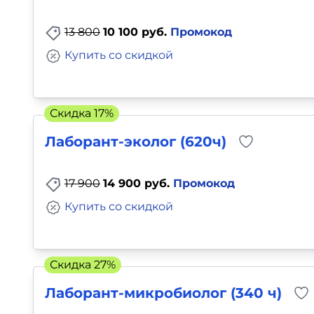
Для детей
13 800
10 100 руб.
Промокод
Красота, здоровье, фитнес
Купить со скидкой
Психология и саморазвитие
Скидка 17%
Прочее
Лаборант-эколог (620ч)
Репетиторы
17 900
14 900 руб.
Промокод
Тесты на профориентацию
Купить со скидкой
Скидка 27%
Лаборант-микробиолог (340 ч)