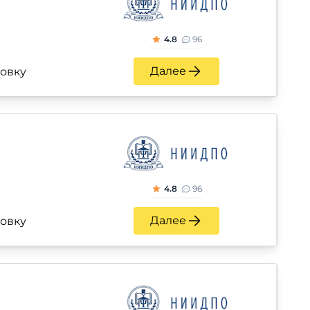
4.8
96
Далее
ровку
4.8
96
Далее
ровку