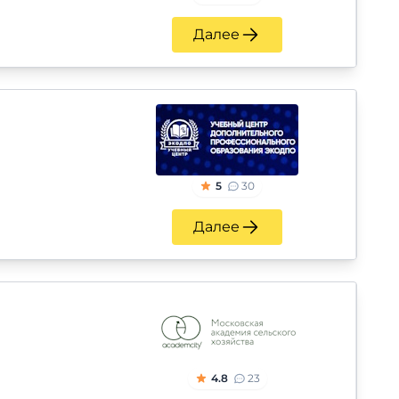
Далее
5
30
Далее
4.8
23