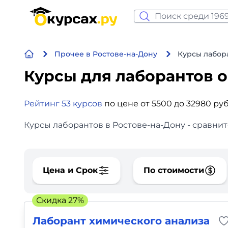
Нейросеть и ИИ
Прочее в Ростове-на-Дону
Курсы лабор
Программирование
Курсы для лаборантов 
Бизнес и финансы
Рейтинг 53 курсов
по цене от 5500 до 32980 ру
Дизайн
Курсы лаборантов в Ростове-на-Дону - сравнит
Аналитика
Видео, фото, аудио
Цена и Срок
По стоимости
Маркетинг
Скидка 27%
Иностранный язык
Лаборант химического анализа