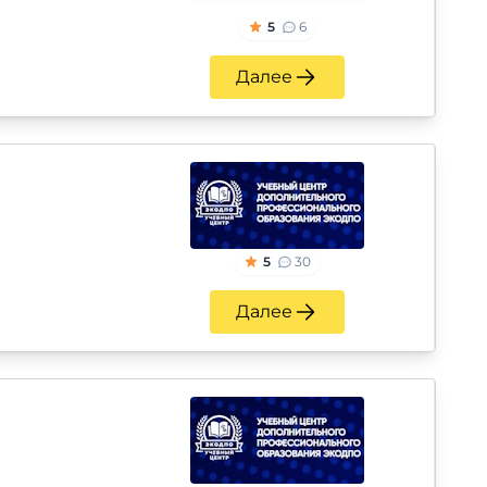
5
6
Далее
5
30
Далее