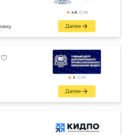
4.8
96
Далее
ровку
5
30
Далее