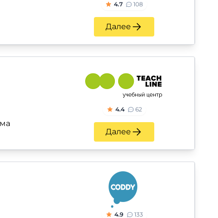
4.7
108
Далее
4.4
62
ьма
Далее
4.9
133