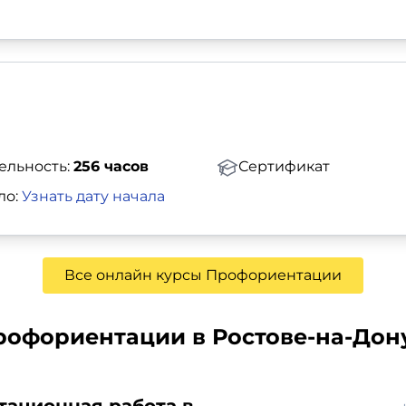
ельность:
256 часов
Сертификат
ло:
Узнать дату начала
Все онлайн курсы Профориентации
рофориентации в Ростове-на-Дон