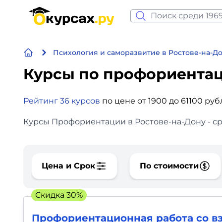
Нейросеть и ИИ
Психология и саморазвитие в Ростове-на-Д
Программирование
Курсы по профориента
Бизнес и финансы
Рейтинг 36 курсов
по цене от 1900 до 61100 ру
Дизайн
Курсы Профориентации в Ростове-на-Дону - ср
Аналитика
Видео, фото, аудио
Цена и Срок
По стоимости
Маркетинг
Скидка 30%
Иностранный язык
Профориентационная работа со в