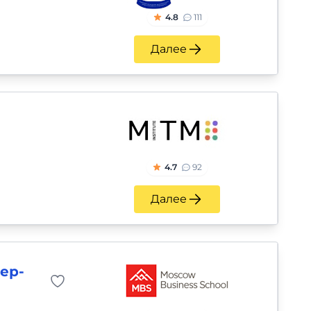
4.8
111
Далее
4.7
92
Далее
ер-