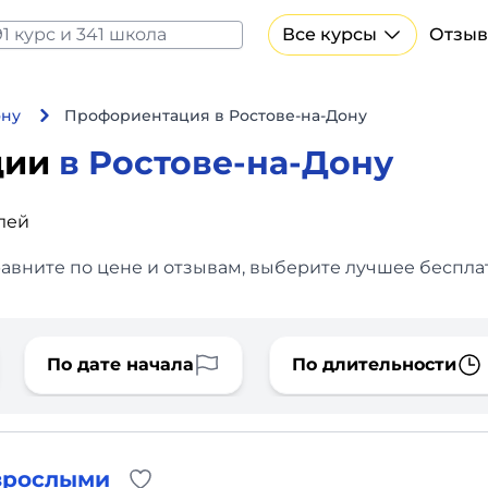
Все курсы
Отзыв
Все курсы Нейросеть и ИИ
Курсы по искусственному интеллекту
ону
Профориентация в Ростове-на-Дону
Курсы по нейросетям
ции
в Ростове-на-Дону
Бесплатно
блей
авните по цене и отзывам, выберите лучшее бесплат
По дате начала
По длительности
зрослыми