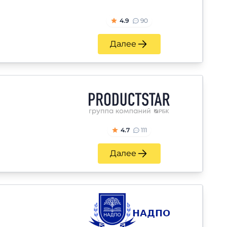
4.9
90
Далее
4.7
111
Далее