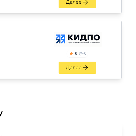
Далее
5
6
Далее
у