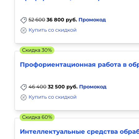
Для детей
52 600
36 800 руб.
Промокод
Красота, здоровье, фитнес
Купить со скидкой
Психология и саморазвитие
Скидка 30%
Прочее
Профориентационная работа в об
Репетиторы
46 400
32 500 руб.
Промокод
Тесты на профориентацию
Купить со скидкой
Скидка 60%
Интеллектуальные средства обра